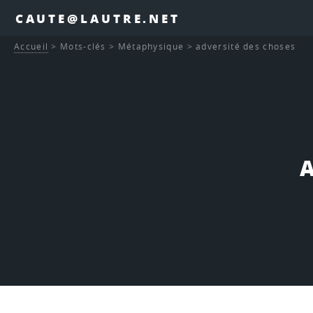
CAUTE@LAUTRE.NET
Accueil
>
Mots-clés
>
Métaphysique
>
adversité des choses