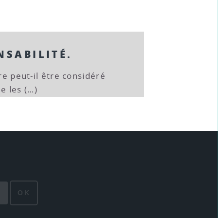
NSABILITÉ.
tre peut-il être considéré
e les (…)
OK