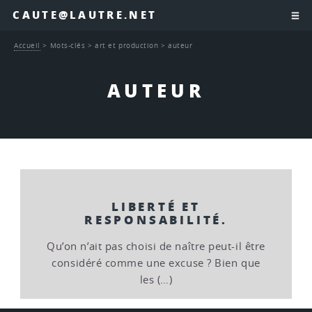
CAUTE@LAUTRE.NET
Accueil
>
Mots-clés
>
art et production
>
auteur
AUTEUR
LIBERTÉ ET
RESPONSABILITÉ.
Qu’on n’ait pas choisi de naître peut-il être
considéré comme une excuse ? Bien que
les (…)