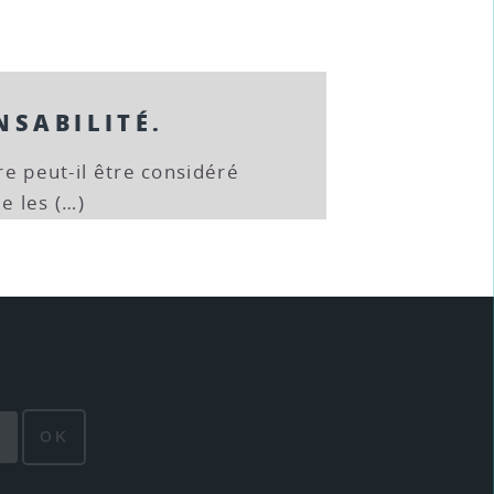
NSABILITÉ.
tre peut-il être considéré
e les (…)
OK