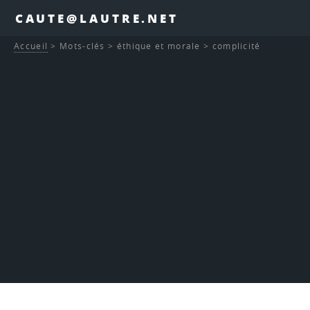
CAUTE@LAUTRE.NET
Accueil
>
Mots-clés
>
éthique et morale
>
complicité