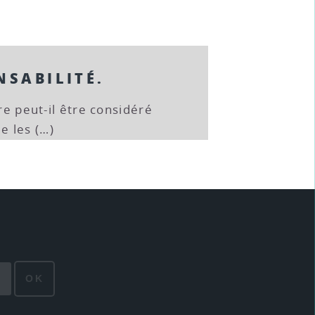
NSABILITÉ.
tre peut-il être considéré
e les (…)
OK