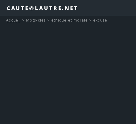
CAUTE@LAUTRE.NET
Accueil
>
Mots-clés
>
éthique et morale
>
excuse