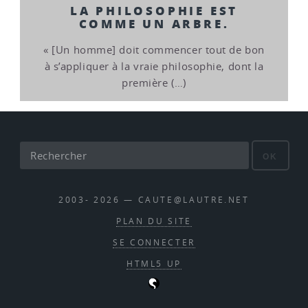
LA PHILOSOPHIE EST
COMME UN ARBRE.
« [Un homme] doit commencer tout de bon
à s’appliquer à la vraie philosophie, dont la
première (…)
OK
2003- 2026 — CAUTE@LAUTRE.NET
PLAN DU SITE
SE CONNECTER
HTML5 UP