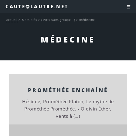
CAUTE@LAUTRE.NET
Accueil
>
Mots-clés
>
(Mots sans groupe...)
>
médecine
MÉDECINE
PROMÉTHÉE ENCHAÎNÉ
Hésiode, Prométhée Platon, Le mythe de
Prométhée Prométhée. - O divin Éther,
vents à (…)