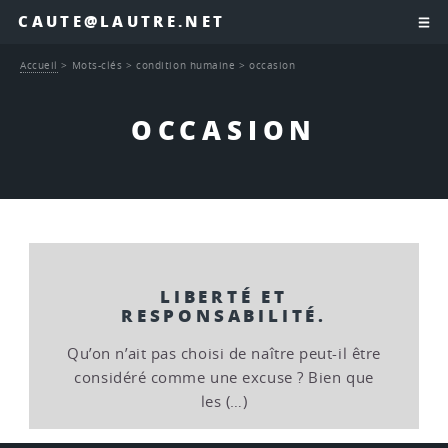
CAUTE@LAUTRE.NET
Accueil
>
Mots-clés
>
condition humaine
>
occasion
OCCASION
LIBERTÉ ET
RESPONSABILITÉ.
Qu’on n’ait pas choisi de naître peut-il être
considéré comme une excuse ? Bien que
les (…)