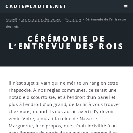
CAUTE@LAUTRE.NET
Accueil
>
Les auteurs et les textes
>
Montaigne
>
Cérémonie de l’entrevue
des rois
CÉRÉMONIE DE
L’ENTREVUE DES ROIS
Il n’est sujet si vain qui ne mérite un rang en cette
rhapsodie. A nos règles communes, ce serait une
notable discourtoisie, et à l’endroit d’un pareil et
plus à l’endroit d’un grand, de faillir à vous trouver
chez vous, quand il vous aurait averti d’y devoir
venir. Voire, ajoutait la reine de Navarre,
Marguerite, à ce propos, que c’était incivilité à un
gentilhomme de partir de sa maison, comme il se