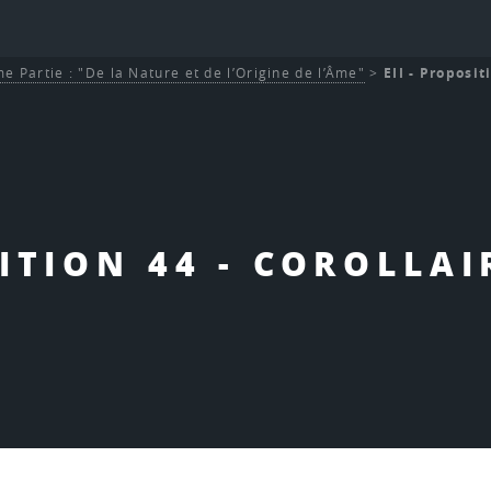
e Partie : "De la Nature et de l’Origine de l’Âme"
>
EII - Proposit
SITION 44 - COROLLAIR