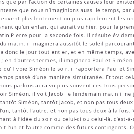
s que par l’action de certaines causes leur exist
onteste que nous n’imaginions aussi le temps, pa
meuvent plus lentement ou plus rapidement les un
ant qu’un enfant qui aurait vu hier, pour la premi
atin Pierre pour la seconde fois. Il résulte évide
 du matin, il imaginera aussitôt le soleil parcourant
nera donc le jour tout entier, et en même temps, av
n ; en d’autres termes, il imaginera Paul et Siméo
e qu’il voie Siméon le soir, il rapportera Paul et 
 temps passé d’une manière simultanée. Et tout cel
 nous parlons aura vu plus souvent ces trois per
 voir Siméon, il voit Jacob, le lendemain matin il ne 
antôt Siméon, tantôt Jacob, et non pas tous deux à 
 l’un, tantôt l’autre, et non pas tous deux à la fois
nant à l’idée du soir ou celui-ci ou celui-là, c’est
çoit l’un et l’autre comme des futurs contingents.