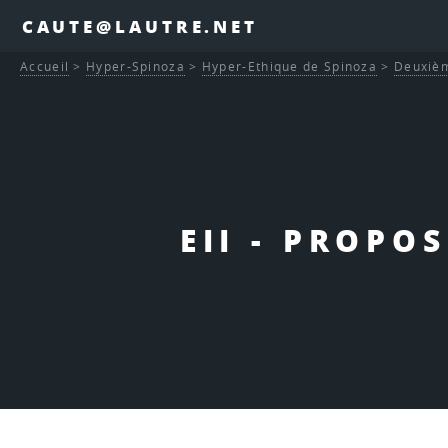
CAUTE@LAUTRE.NET
Accueil
>
Hyper-Spinoza
>
Hyper-Ethique de Spinoza
>
Deuxièm
EII - PROPO