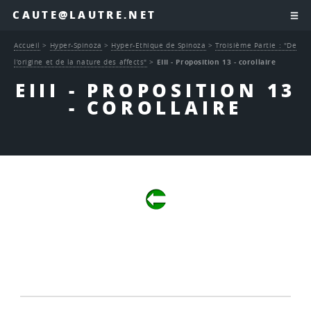
CAUTE@LAUTRE.NET
Accueil
>
Hyper-Spinoza
>
Hyper-Ethique de Spinoza
>
Troisième Partie : "De
l’origine et de la nature des affects"
>
EIII - Proposition 13 - corollaire
EIII - PROPOSITION 13
- COROLLAIRE