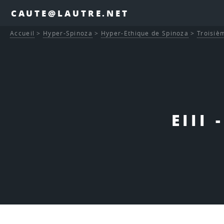
CAUTE@LAUTRE.NET
Accueil
>
Hyper-Spinoza
>
Hyper-Ethique de Spinoza
>
Troisièm
EIII