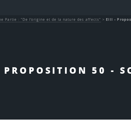
e Partie : "De l’origine et de la nature des affects"
>
EIII - Propos
 - PROPOSITION 50 - S