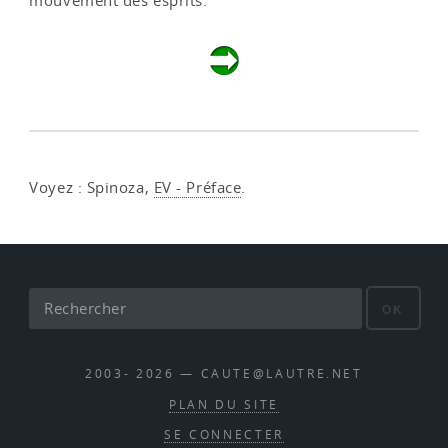
mouvement des esprits.
Voyez : Spinoza,
EV - Préface
.
OK
2003- 2026 — CAUTE@LAUTRE.NET
PLAN DU SITE
SE CONNECTER