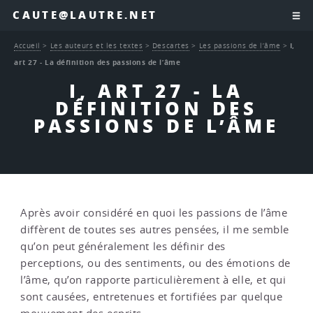
CAUTE@LAUTRE.NET
Accueil
>
Les auteurs et les textes
>
Descartes
>
Les passions de l’âme
>
I,
art 27 - La définition des passions de l’âme
I, ART 27 - LA
DÉFINITION DES
PASSIONS DE L’ÂME
Après avoir considéré en quoi les passions de l’âme
diffèrent de toutes ses autres pensées, il me semble
qu’on peut généralement les définir des
perceptions, ou des sentiments, ou des émotions de
l’âme, qu’on rapporte particulièrement à elle, et qui
sont causées, entretenues et fortifiées par quelque