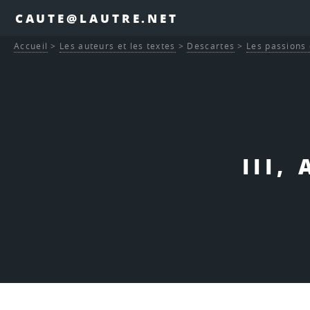
CAUTE@LAUTRE.NET
Accueil
>
Les auteurs et les textes
>
Descartes
>
Les passions 
III,