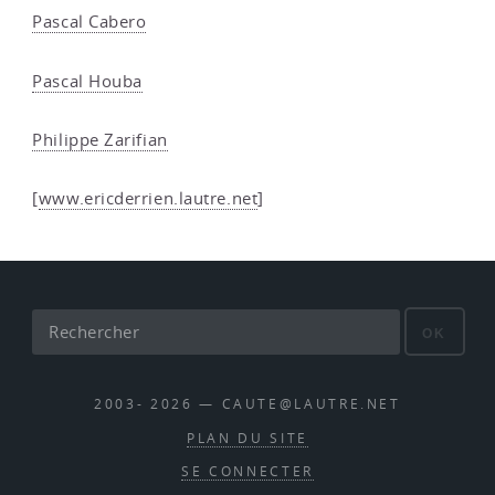
Pascal Cabero
Pascal Houba
Philippe Zarifian
[
www.ericderrien.lautre.net
]
OK
2003- 2026 — CAUTE@LAUTRE.NET
PLAN DU SITE
SE CONNECTER