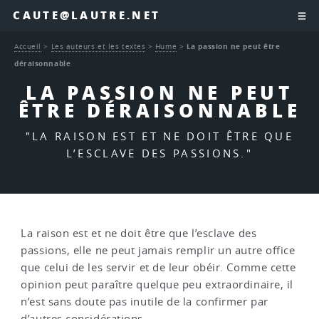
CAUTE@LAUTRE.NET
Accueil
>
Les auteurs et les textes
>
Hume
>
La passion ne peut être
déraisonnable
LA PASSION NE PEUT
ÊTRE DÉRAISONNABLE
"LA RAISON EST ET NE DOIT ÊTRE QUE
L’ESCLAVE DES PASSIONS."
La raison est et ne doit être que l’esclave des
passions, elle ne peut jamais remplir un autre office
que celui de les servir et de leur obéir. Comme cette
opinion peut paraître quelque peu extraordinaire, il
n’est sans doute pas inutile de la confirmer par
d’autres considérations.