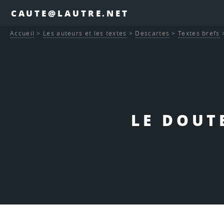
CAUTE@LAUTRE.NET
Accueil
>
Les auteurs et les textes
>
Descartes
>
Textes brefs
LE DOUT