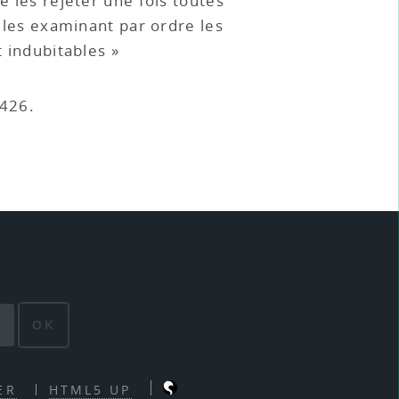
e les rejeter une fois toutes
, les examinant par ordre les
t indubitables »
.426.
OK
ER
HTML5 UP