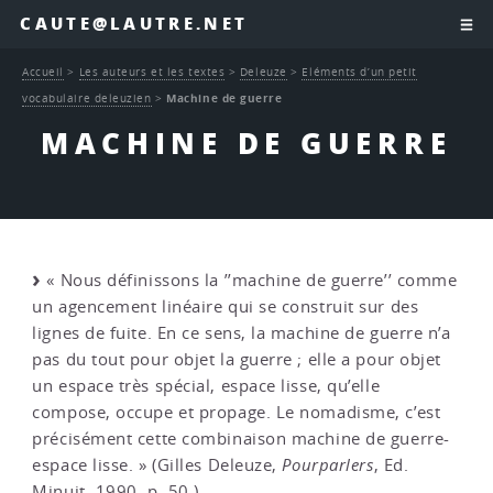
CAUTE@LAUTRE.NET
Accueil
>
Les auteurs et les textes
>
Deleuze
>
Eléments d’un petit
vocabulaire deleuzien
>
Machine de guerre
MACHINE DE GUERRE
« Nous définissons la ’’machine de guerre’’ comme
un agencement linéaire qui se construit sur des
lignes de fuite. En ce sens, la machine de guerre n’a
pas du tout pour objet la guerre ; elle a pour objet
un espace très spécial, espace lisse, qu’elle
compose, occupe et propage. Le nomadisme, c’est
précisément cette combinaison machine de guerre-
espace lisse. » (Gilles Deleuze,
Pourparlers
, Ed.
Minuit, 1990, p. 50.)