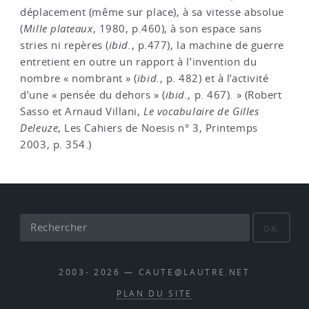
déplacement (même sur place), à sa vitesse absolue
(
Mille plateaux
, 1980, p.460), à son espace sans
stries ni repères (
ibid.
, p.477), la machine de guerre
entretient en outre un rapport à l’invention du
nombre « nombrant » (
ibid.
, p. 482) et à l’activité
d’une « pensée du dehors » (
ibid.
, p. 467). » (Robert
Sasso et Arnaud Villani,
Le vocabulaire de Gilles
Deleuze
, Les Cahiers de Noesis n° 3, Printemps
2003, p. 354.)
OK
2003- 2026 — CAUTE@LAUTRE.NET
PLAN DU SITE