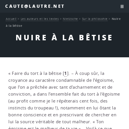
CAUTE@LAUTRE.NET
Accueil
>
Les auteurs et les textes
>
Nietzsche
>
Sur la philosohie
>
Nuire
à la bêtise
NUIRE À LA BÊTISE
1
« Faire du tort à la bêtise
[
]
. – À coup sûr, la
croyance au caractère condamnable de l’égoïsme,
que l’on a prêchée avec tant d’acharnement et de
conviction, a dans l’ensemble fait du tort à l’égoïsme
(au profit comme je le répéterais cent fois, des
instincts du troupeau !), notamment en lui ôtant la
bonne conscience et en prescrivant de chercher en
lui la source véritable de tout malheur. « Ton
égoïsme est le malheur de ta vie » – Voilà ce que