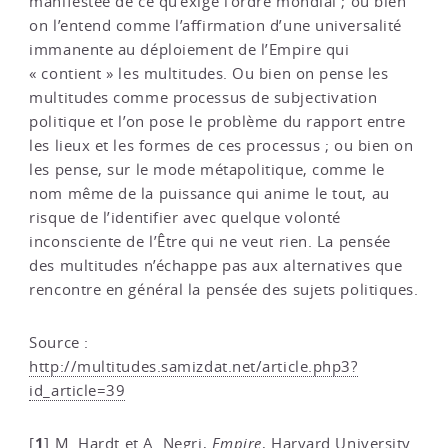
manifestée de ce qu’exige l’ordre mondial ; ou bien
on l’entend comme l’affirmation d’une universalité
immanente au déploiement de l’Empire qui
« contient » les multitudes. Ou bien on pense les
multitudes comme processus de subjectivation
politique et l’on pose le problème du rapport entre
les lieux et les formes de ces processus ; ou bien on
les pense, sur le mode métapolitique, comme le
nom même de la puissance qui anime le tout, au
risque de l’identifier avec quelque volonté
inconsciente de l’Être qui ne veut rien. La pensée
des multitudes n’échappe pas aux alternatives que
rencontre en général la pensée des sujets politiques.
Source :
http://multitudes.samizdat.net/article.php3?
id_article=39
1
[
]
M. Hardt et A. Negri,
Empire
, Harvard University