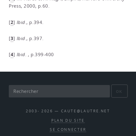
Press, 2000, p.60.
2
[
]
Ibid
., p.394.
3
[
]
Ibid
., p.397.
4
[
]
Ibid
. , p.399-400
OK
2003- 2026 — CAUTE@LAUTRE.NET
PLAN DU SITE
SE CONNECTER