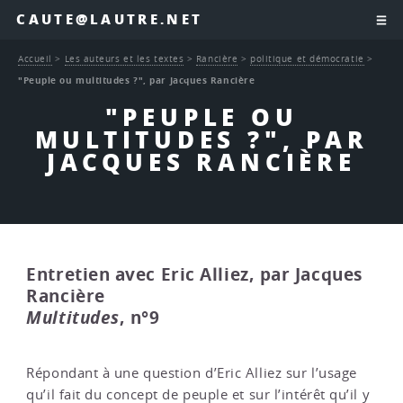
CAUTE@LAUTRE.NET
Accueil
>
Les auteurs et les textes
>
Rancière
>
politique et démocratie
>
"Peuple ou multitudes ?", par Jacques Rancière
"PEUPLE OU
MULTITUDES ?", PAR
JACQUES RANCIÈRE
Entretien avec Eric Alliez, par Jacques
Rancière
Multitudes
, n°9
Répondant à une question d’Eric Alliez sur l’usage
qu’il fait du concept de peuple et sur l’intérêt qu’il y