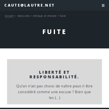
CAUTE@LAUTRE.NET
Accueil
>
Mots-clés
>
éthique et morale
>
fuite
FUITE
LIBERTÉ ET
RESPONSABILITÉ.
Qu’on n’ait pas choisi de naître peut-il être
considéré comme une excuse ? Bien que
les (…)