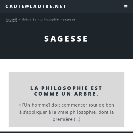
CAUTE@LAUTRE.NET
Accueil
>
Mots-clés
>
philosophie
>
sagesse
SAGESSE
LA PHILOSOPHIE EST
COMME UN ARBRE.
« [Un homme] doit commencer tout de bon
à s’appliquer à la vraie philosophie, dont la
première (…)