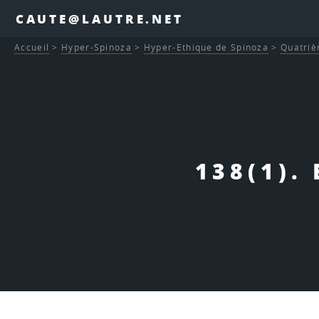
CAUTE@LAUTRE.NET
Accueil
>
Hyper-Spinoza
>
Hyper-Ethique de Spinoza
>
Quatriè
138(1).