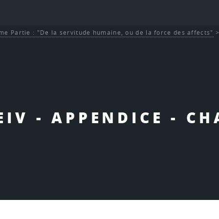
me Partie : "De la servitude humaine, ou de la force des affects"
 EIV - APPENDICE - CH