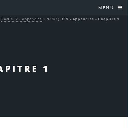
MENU
>
Partie IV - Appendice
>
138(1). EIV - Appendice - Chapitre 1
APITRE 1