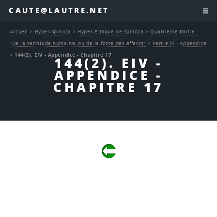
CAUTE@LAUTRE.NET
Accueil
>
Hyper-Spinoza
>
Hyper-Ethique de Spinoza
>
Quatrième Partie :
"De la servitude humaine, ou de la force des affects"
>
Partie IV - Appendice
>
144(2). EIV - Appendice - Chapitre 17
144(2). EIV -
APPENDICE -
CHAPITRE 17