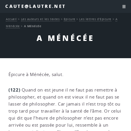
CAUTE@LAUTRE.NET
Accueil
>
Les auteurs et les textes
>
Epicure
>
Les lettres d’Epicure
>
A
Ménécée
>
A Ménécée
A MÉNÉCÉE
Épicure à Ménécée, salut.
(122)
Quand on est jeune il ne faut pas remettre à
philosopher, et quand on est vieux il ne faut pas se
lasser de philosopher. Car jamais il n’est trop tôt ou
trop tard pour travailler à la santé de l’âme. Or celui
qui dit que l’heure de philosopher n’est pas encore
arrivée ou est passée pour lui, ressemble à un