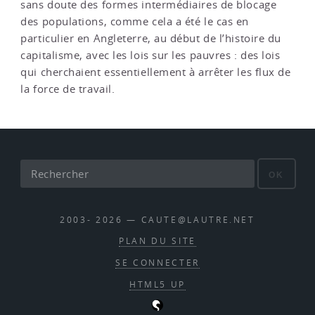
sans doute des formes intermédiaires de blocage
des populations, comme cela a été le cas en
particulier en Angleterre, au début de l’histoire du
capitalisme, avec les lois sur les pauvres : des lois
qui cherchaient essentiellement à arrêter les flux de
la force de travail.
OK
2003- 2026 — CAUTE@LAUTRE.NET
PLAN DU SITE
SE CONNECTER
HTML5 UP