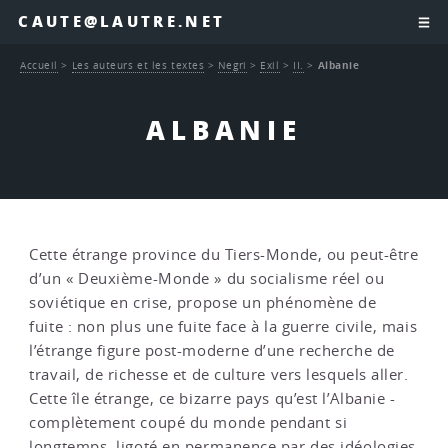
CAUTE@LAUTRE.NET
Accueil
>
Les auteurs et les textes
>
Negri
>
Exil
>
II.
>
Albanie
ALBANIE
Cette étrange province du Tiers-Monde, ou peut-être
d’un « Deuxième-Monde » du socialisme réel ou
soviétique en crise, propose un phénomène de
fuite : non plus une fuite face à la guerre civile, mais
l’étrange figure post-moderne d’une recherche de
travail, de richesse et de culture vers lesquels aller.
Cette île étrange, ce bizarre pays qu’est l’Albanie -
complètement coupé du monde pendant si
longtemps, ligoté en permanence par des idéologies