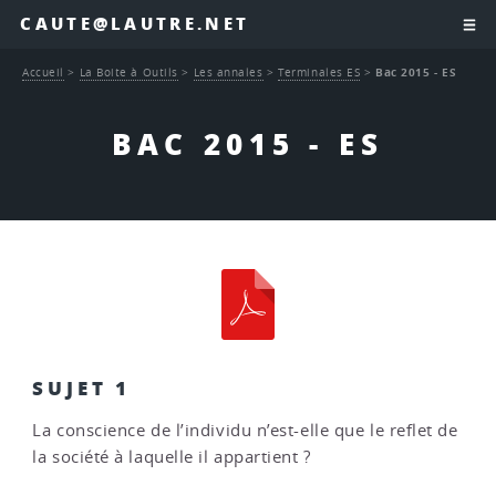
CAUTE@LAUTRE.NET
Accueil
>
La Boite à Outils
>
Les annales
>
Terminales ES
>
Bac 2015 - ES
BAC 2015 - ES
SUJET 1
La conscience de l’individu n’est-elle que le reflet de
la société à laquelle il appartient ?