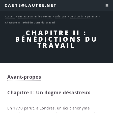
CAUTE@LAUTRE.NET
Accueil
>
Les auteurs et les textes
>
Lafargue
>
Le droit à la paresse
>
Chapitre II : Bénédictions du travail
CHAPITRE II :
BÉNÉDICTIONS DU
TRAVAIL
Avant-propos
Chapitre I : Un dogme désastreux
En 1770 parut, à Londres, un écrit anonyme