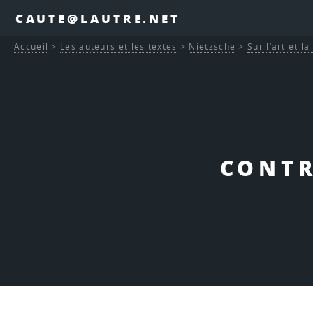
CAUTE@LAUTRE.NET
Accueil
>
Les auteurs et les textes
>
Nietzsche
>
Sur l’art et la
CONTR