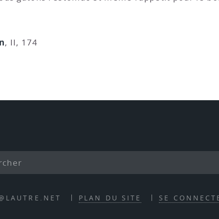
n
, II, 174
E@LAUTRE.NET
PLAN DU SITE
SE CONNECT