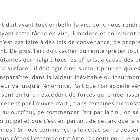
art doit avant tout embellir la vie, donc nous ren
 ayant cette tâche en vue, il modère et nous tient
n n’est pas faite à des lois de convenance, de prop
t. De plus, l’art doit cacher ou réinterpréter tout 
tantes qui malgré tous les efforts, à cause des o
a surface : il doit agir ainsi surtout pour ce qui 
ansparaître, dans la laideur inévitable ou insurmont
deur va jusqu’à l’énormité, l’art que l’on appelle vé
 sent en lui un excédent de forces qui embellissen
xcédent par l’œuvre d’art ; dans certaines circonst
e, aujourd’hui, de commencer l’art par la fin ; on 
principal et que c’est en partant de cet art que la 
es ! Si nous commençons le repas par le dessert,
nous gâtons l’estomac et même l’appétit pour le bon 