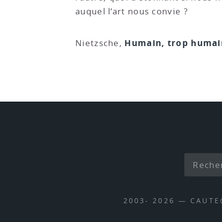
auquel l’art nous convie ?
Humain, trop humai
Nietzsche,
2003- 2026 — CAUT