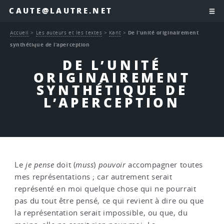
CAUTE@LAUTRE.NET
Accueil
>
Les auteurs et les textes
>
Kant
>
De l’unité originairement
synthétique de l’aperception
DE L’UNITÉ
ORIGINAIREMENT
SYNTHÉTIQUE DE
L’APERCEPTION
Le
je pense
doit (
muss
)
pouvoir
accompagner toutes
mes représentations ; car autrement serait
représenté en moi quelque chose qui ne pourrait
pas du tout être pensé, ce qui revient à dire ou que
la représentation serait impossible, ou que, du