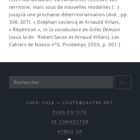
territoire, mais sous de nouvelles modalités (…)
jusqu’à une prochaine déterritorialisation (
ibid.
, pp.
306-307). » (Stéphan Leclercq et Arnauld Villani,
« Répétition », in
Le vocabulaire de Gilles Deleuze
(sous la dir. Robert Sasso et Arnaud Villani), Les
Cahiers de Noesis n°3, Printemps 2003, p. 301.)
OK
2003- 2026 — CAUTE@LAUTRE.NET
PLAN DU SITE
SE CONNECTER
HTML5 UP