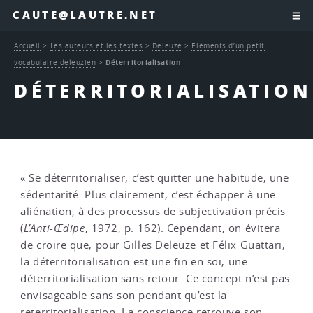
CAUTE@LAUTRE.NET
Accueil
>
Les auteurs et les textes
>
Deleuze
>
Eléments d’un petit
vocabulaire deleuzien
>
Déterritorialisation
DÉTERRITORIALISATION
« Se déterritorialiser, c’est quitter une habitude, une
sédentarité. Plus clairement, c’est échapper à une
aliénation, à des processus de subjectivation précis
(
L’Anti-Œdipe
, 1972, p. 162). Cependant, on évitera
de croire que, pour Gilles Deleuze et Félix Guattari,
la déterritorialisation est une fin en soi, une
déterritorialisation sans retour. Ce concept n’est pas
envisageable sans son pendant qu’est la
reterritorialisation. La conscience retrouve son