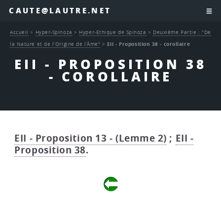
CAUTE@LAUTRE.NET
Accueil
>
Hyper-Spinoza
>
Hyper-Ethique de Spinoza
>
Deuxième Partie : "De
la Nature et de l’Origine de l’Âme"
>
EII - Proposition 38 - corollaire
EII - PROPOSITION 38
- COROLLAIRE
EII - Proposition 13 - (Lemme 2)
;
EII -
Proposition 38
.