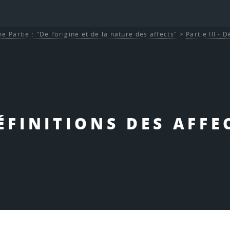
e Partie : "De l’origine et de la nature des affects"
>
Partie III - 
DÉFINITIONS DES AFFE