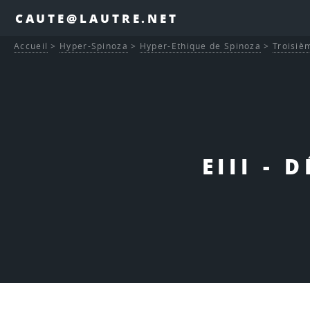
CAUTE@LAUTRE.NET
Accueil
>
Hyper-Spinoza
>
Hyper-Ethique de Spinoza
>
Troisièm
EIII - 