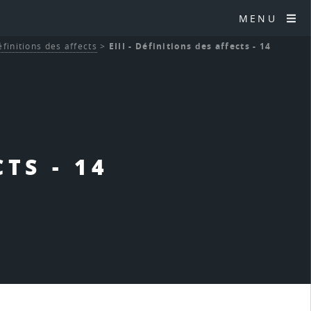
MENU
Définitions des affects
>
EIII - Définitions des affects - 14
CTS - 14