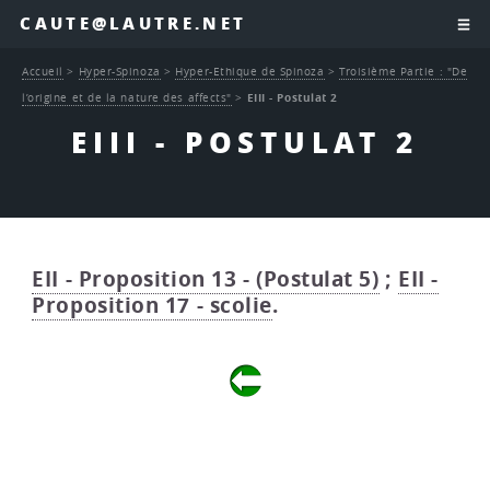
CAUTE@LAUTRE.NET
Accueil
>
Hyper-Spinoza
>
Hyper-Ethique de Spinoza
>
Troisième Partie : "De
l’origine et de la nature des affects"
>
EIII - Postulat 2
EIII - POSTULAT 2
EII - Proposition 13 - (Postulat 5)
;
EII -
Proposition 17 - scolie
.