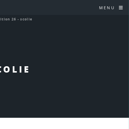
MENU
ition 26 - scolie
COLIE