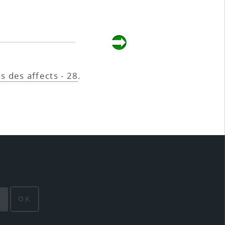
ns des affects - 28
.
OK