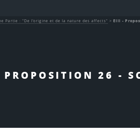
e Partie : "De l’origine et de la nature des affects"
>
EIII - Propos
 - PROPOSITION 26 - S