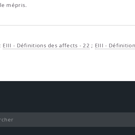
 le mépris.
;
EIII - Définitions des affects - 22
;
EIII - Définitio