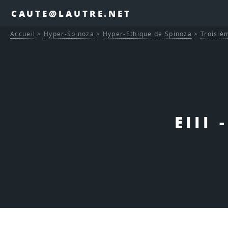
CAUTE@LAUTRE.NET
Accueil
>
Hyper-Spinoza
>
Hyper-Ethique de Spinoza
>
Troisièm
EIII