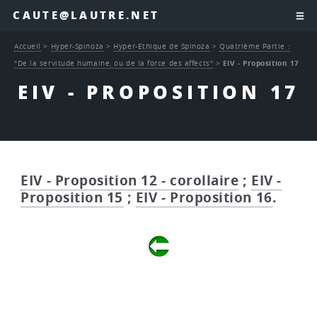
CAUTE@LAUTRE.NET
Accueil
>
Hyper-Spinoza
>
Hyper-Ethique de Spinoza
>
Quatrième Partie :
"De la servitude humaine, ou de la force des affects"
>
EIV - Proposition 17
EIV - PROPOSITION 17
EIV - Proposition 12 - corollaire
;
EIV -
Proposition 15
;
EIV - Proposition 16
.