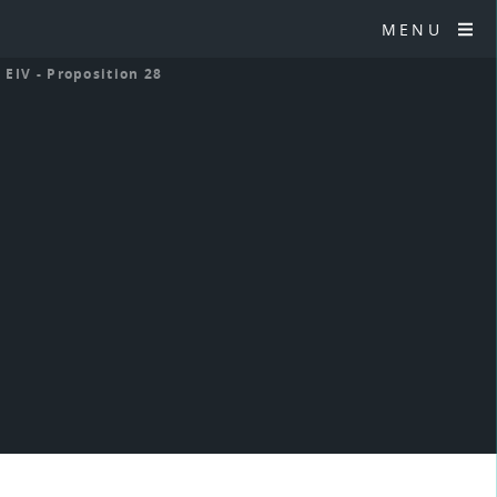
MENU
>
EIV - Proposition 28
8