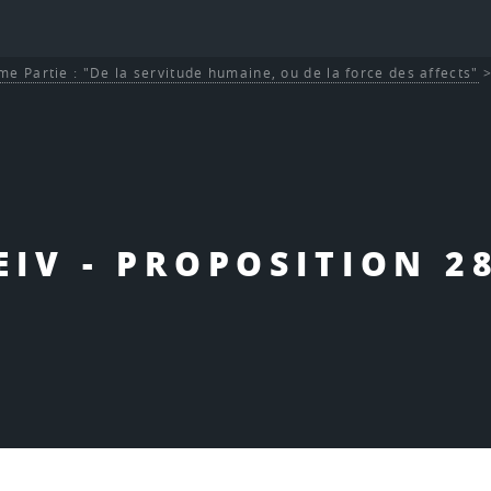
me Partie : "De la servitude humaine, ou de la force des affects"
EIV - PROPOSITION 2