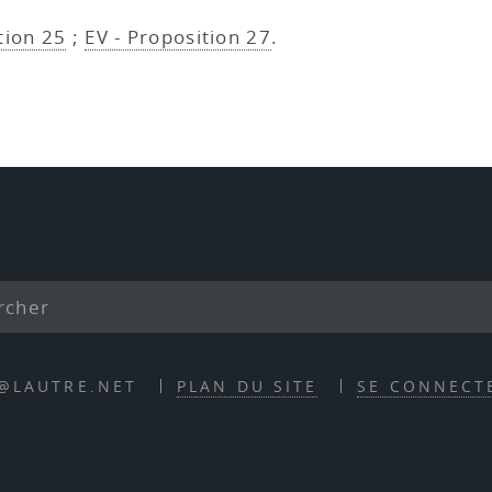
tion 25
;
EV - Proposition 27
.
E@LAUTRE.NET
PLAN DU SITE
SE CONNECT