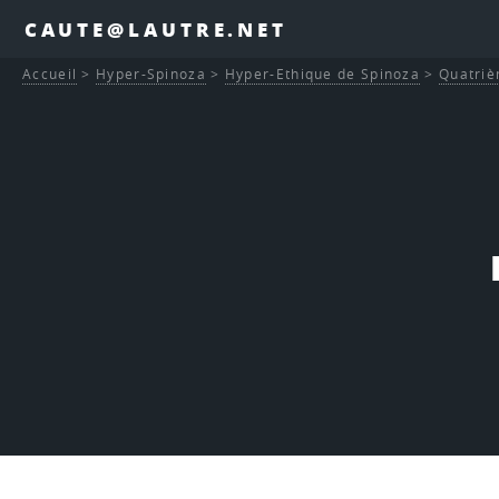
CAUTE@LAUTRE.NET
Accueil
>
Hyper-Spinoza
>
Hyper-Ethique de Spinoza
>
Quatriè