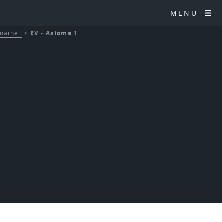
MENU
umaine"
>
EV - Axiome 1