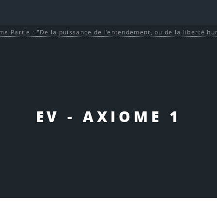
me Partie : "De la puissance de l’entendement, ou de la liberté h
EV - AXIOME 1