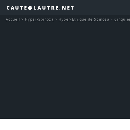
CAUTE@LAUTRE.NET
Accueil
>
Hyper-Spinoza
>
Hyper-Ethique de Spinoza
>
Cinquiè