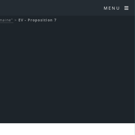
MENU
umaine"
>
EV - Proposition 7