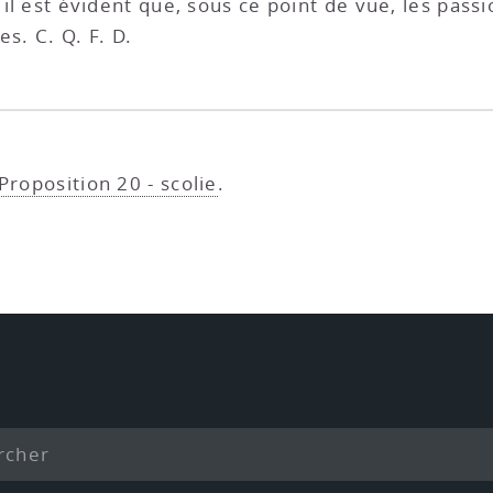
t il est évident que, sous ce point de vue, les pass
s. C. Q. F. D.
 Proposition 20 - scolie
.