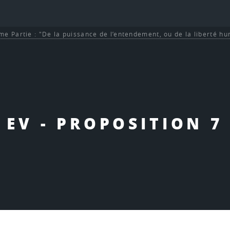
me Partie : "De la puissance de l’entendement, ou de la liberté h
EV - PROPOSITION 7