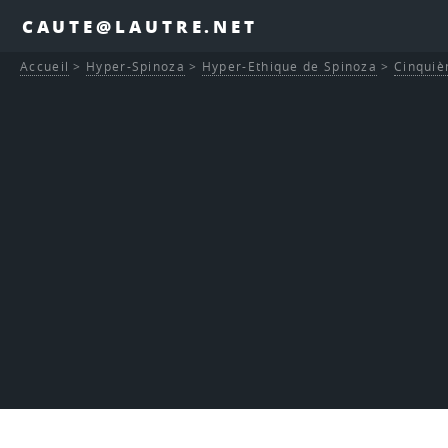
CAUTE@LAUTRE.NET
Accueil
>
Hyper-Spinoza
>
Hyper-Ethique de Spinoza
>
Cinquiè