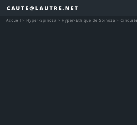
CAUTE@LAUTRE.NET
Accueil
>
Hyper-Spinoza
>
Hyper-Ethique de Spinoza
>
Cinquiè