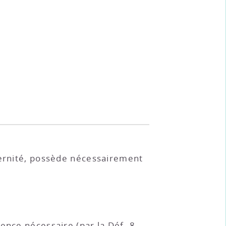
ternité, possède nécessairement
tence nécessaire (par la
Déf. 8,