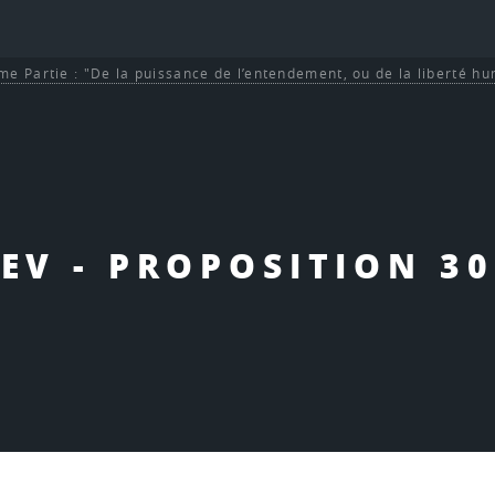
me Partie : "De la puissance de l’entendement, ou de la liberté h
EV - PROPOSITION 30