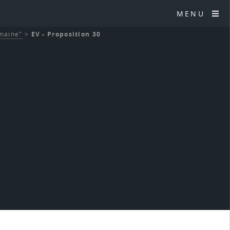
MENU
umaine"
>
EV - Proposition 30