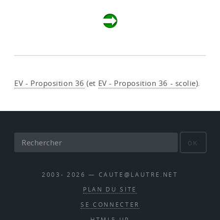
EV - Proposition 36
(et
EV - Proposition 36 - scolie
).
OK
2003- 2026 — CAUTE@LAUTRE.NET
PLAN DU SITE
SE CONNECTER
HTML5 UP