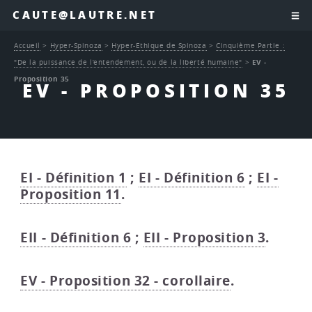
CAUTE@LAUTRE.NET
Accueil
>
Hyper-Spinoza
>
Hyper-Ethique de Spinoza
>
Cinquième Partie :
"De la puissance de l’entendement, ou de la liberté humaine"
>
EV -
Proposition 35
EV - PROPOSITION 35
EI - Définition 1
;
EI - Définition 6
;
EI -
Proposition 11
.
EII - Définition 6
;
EII - Proposition 3
.
EV - Proposition 32 - corollaire
.