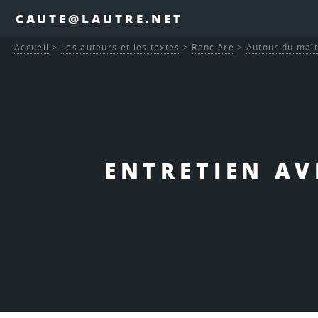
CAUTE@LAUTRE.NET
Accueil
>
Les auteurs et les textes
>
Rancière
>
Autour du maît
ENTRETIEN AV