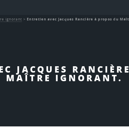
re ignorant
>
Entretien avec Jacques Rancière à propos du Maît
EC JACQUES RANCIÈR
MAÎTRE IGNORANT.