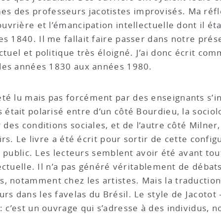
 des professeurs jacotistes improvisés. Ma réflex
uvrière et l’émancipation intellectuelle dont il éta
s 1840. Il me fallait faire passer dans notre prése
ctuel et politique très éloigné. J’ai donc écrit co
n des années 1830 aux années 1980.
té lu mais pas forcément par des enseignants s’in
 était polarisé entre d’un côté Bourdieu, la sociolo
r des conditions sociales, et de l’autre côté Milner
oirs. Le livre a été écrit pour sortir de cette confi
 ce public. Les lecteurs semblent avoir été avant 
llectuelle. Il n’a pas généré véritablement de débat
, notamment chez les artistes. Mais la traduction
rs dans les favelas du Brésil. Le style de Jacotot 
: c’est un ouvrage qui s’adresse à des individus, n