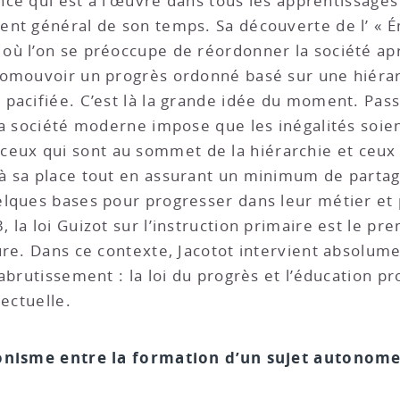
nce qui est à l’œuvre dans tous les apprentissages 
nt général de son temps. Sa découverte de l’ « Ém
où l’on se préoccupe de réordonner la société ap
romouvoir un progrès ordonné basé sur une hiérar
pacifiée. C’est là la grande idée du moment. Passé
la société moderne impose que les inégalités soien
x qui sont au sommet de la hiérarchie et ceux qu
à sa place tout en assurant un minimum de partage
lques bases pour progresser dans leur métier et 
la loi Guizot sur l’instruction primaire est le pr
re. Dans ce contexte, Jacotot intervient absolumen
abrutissement : la loi du progrès et l’éducation p
lectuelle.
gonisme entre la formation d’un sujet autonome 