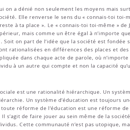
qui on a dénié non seulement les moyens mais surt
société. Elle renverse le sens du « connais-toi toi-m
 reste à ta place ». Le « connais-toi toi-même » de Ja
érieur, mais comme un être égal à n’importe quel
oit on part de l’idée que la société est fondée 
sont rationalisées en différences des places et des
impliquée dans chaque acte de parole, où n’importe
ndividu à un autre qui compte et non la capacité qu
sociale est une rationalité hiérarchique. Un systè
iérarchie. Un système d’éducation est toujours un
, toute réforme de l’éducation est une réforme de 
 Il s’agit de faire jouer au sein même de la société
vidus. Cette communauté n’est pas utopique, mais