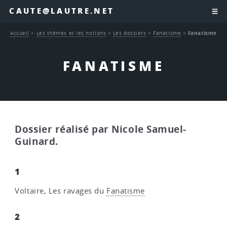
CAUTE@LAUTRE.NET
Accueil
>
Les thèmes et les notions
>
Les dossiers
>
Fanatisme
>
Fanatisme
FANATISME
Dossier réalisé par Nicole Samuel-
Guinard.
1
Voltaire, Les ravages du
Fanatisme
2