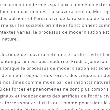
horiquement en termes spatiaux, comme un extérie
ofond de nous-mêmes. La souveraineté du Moi repo
des pulsions et l’ordre civil de la raison ou de la c
ne sur les sociétés primitives fonctionnent comme
textes variés, le processus de modernisation est l’
la nature.
lectique de souveraineté entre l’ordre civil et l’or
contemporain est postmoderne. Fredric Jameson nou
 lorsque le processus de modernisation est achevé
videmment toujours des forêts, des criquets et 
 nos âmes comme mues par des instincts naturels
où ces forces et phénomènes ne sont plus compris 
ginaux et indépendants des artifices de l’ordre c
 forces sont artificiels ou, comme pourraient le di
ieur et de l’extérieur a été remplacée par un jeu 