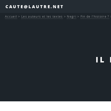
CAUTE@LAUTRE.NET
Accueil
>
Les auteurs et les textes
>
Negri
>
Fin de l’histoire ?
IL