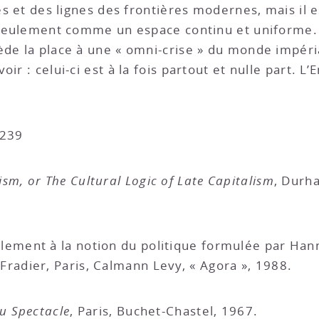
es et des lignes des frontières modernes, mais il e
t seulement comme un espace continu et uniforme. E
ède la place à une « omni-crise » du monde impéria
ir : celui-ci est à la fois partout et nulle part. L
-239
m, or The Cultural Logic of Late Capitalism
, Durh
lement à la notion du politique formulée par Ha
 Fradier, Paris, Calmann Levy, « Agora », 1988.
du Spectacle
, Paris, Buchet-Chastel, 1967.