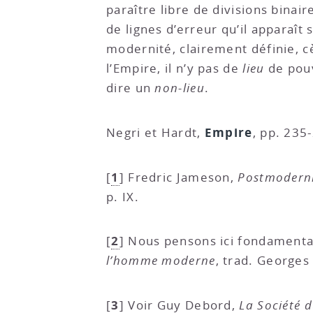
paraître libre de divisions binair
de lignes d’erreur qu’il apparaî
modernité, clairement définie, c
l’Empire, il n’y pas de
lieu
de pouvo
dire un
non-lieu
.
Empire
Negri et Hardt,
, pp. 235
1
[
]
Fredric Jameson,
Postmodernis
p. IX.
2
[
]
Nous pensons ici fondamenta
l’homme moderne
, trad. Georges
3
[
]
Voir Guy Debord,
La Société 