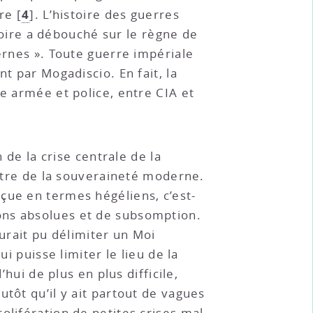
4
re
[
]
. L’histoire des guerres
stoire a débouché sur le règne de
ernes ». Toute guerre impériale
t par Mogadiscio. En fait, la
re armée et police, entre CIA et
 de la crise centrale de la
’être de la souveraineté moderne.
çue en termes hégéliens, c’est-
ons absolues et de subsomption.
aurait pu délimiter un Moi
i puisse limiter le lieu de la
hui de plus en plus difficile,
tôt qu’il y ait partout de vagues
olifération de petites crises mal