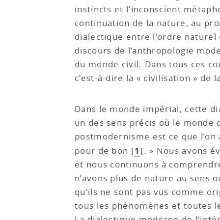
instincts et l’inconscient métap
continuation de la nature, au pr
dialectique entre l’ordre naturel 
discours de l’anthropologie moder
du monde civil. Dans tous ces con
c’est-à-dire la « civilisation » de 
Dans le monde impérial, cette dia
un des sens précis où le monde 
postmodernisme est ce que l’on a
1
pour de bon
[
]
. » Nous avons é
et nous continuons à comprendre
n’avons plus de nature au sens 
qu’ils ne sont pas vus comme ori
tous les phénomènes et toutes les
La dialectique moderne de l’intér