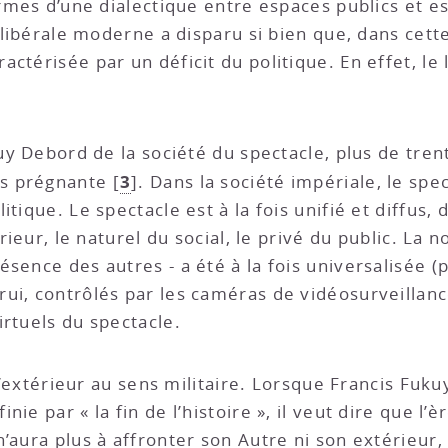
ermes d’une dialectique entre espaces publics et es
e libérale moderne a disparu si bien que, dans cett
térisée par un déficit du politique. En effet, le l
Guy Debord de la société du spectacle, plus de tren
3
us prégnante
[
]
. Dans la société impériale, le spec
tique. Le spectacle est à la fois unifié et diffus, 
rieur, le naturel du social, le privé du public. La no
ésence des autres - a été à la fois universalisée
rui, contrôlés par les caméras de vidéosurveilla
irtuels du spectacle.
s d’extérieur au sens militaire. Lorsque Francis Fu
ie par « la fin de l’histoire », il veut dire que l’è
’aura plus à affronter son Autre ni son extérieur,