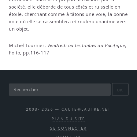
société, elle déborde de tous côtés et ruisselle en
étoile, cherchant comme à tâtons une voie, la bonne
voie où elle se rassemblera et roulera unanime vers
un objet.
Michel Tournier,
Vendredi ou les limbes du Pacifique
,
Folio, pp.116-117
OK
2003- 2026 — CAUTE@LAUTRE.NET
PLAN DU SITE
SE CONNECTER