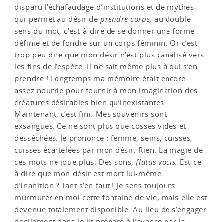
disparu l’échafaudage d’institutions et de mythes
qui permet au désir de
prendre corps,
au double
sens du mot, c’est-à-dire de se donner une forme
définie et de fondre sur un corps féminin. Or c’est
trop peu dire que mon désir n’est plus canalisé vers
les fins de l’espèce. Il ne sait même plus à qui s’en
prendre ! Longtemps ma mémoire était encore
assez nourrie pour fournir à mon imagination des
créatures désirables bien qu’inexistantes.
Maintenant, c’est fini. Mes souvenirs sont
exsangues. Ce ne sont plus que cosses vides et
desséchées. Je prononce : femme, seins, cuisses,
cuisses écartelées par mon désir. Rien. La magie de
ces mots ne joue plus. Des sons,
flatus vocis.
Est-ce
à dire que mon désir est mort lui-même
d’inanition ? Tant s’en faut ! Je sens toujours
murmurer en moi cette fontaine de vie, mais elle est
devenue totalement disponible. Au lieu de s’engager
docilement dans le lit préparé à l’avance par la