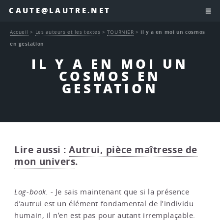
CAUTE@LAUTRE.NET
Accueil
>
Les auteurs et les textes
>
TOURNIER
>
Il y a en moi un cosmos
en gestation
IL Y A EN MOI UN
COSMOS EN
GESTATION
Lire aussi :
Autrui, pièce maîtresse de
mon univers
.
Log-book.
- Je sais maintenant que si la présence
d’autrui est un élément fondamental de l’individu
humain, il n’en est pas pour autant irremplaçable.