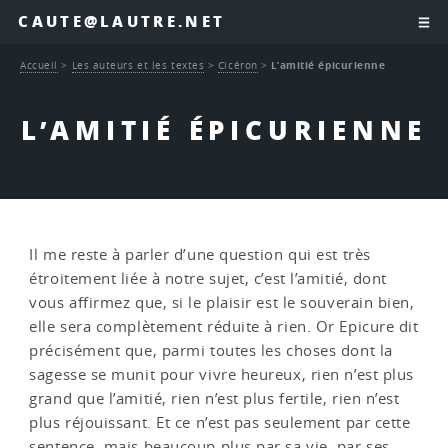
CAUTE@LAUTRE.NET
Accueil
>
Les auteurs et les textes
>
Cicéron
>
L’amitié épicurienne
L’AMITIÉ ÉPICURIENNE
Il me reste à parler d’une question qui est très
étroitement liée à notre sujet, c’est l’amitié, dont
vous affirmez que, si le plaisir est le souverain bien,
elle sera complètement réduite à rien. Or Epicure dit
précisément que, parmi toutes les choses dont la
sagesse se munit pour vivre heureux, rien n’est plus
grand que l’amitié, rien n’est plus fertile, rien n’est
plus réjouissant. Et ce n’est pas seulement par cette
sentence, mais beaucoup plus par sa vie, par ses