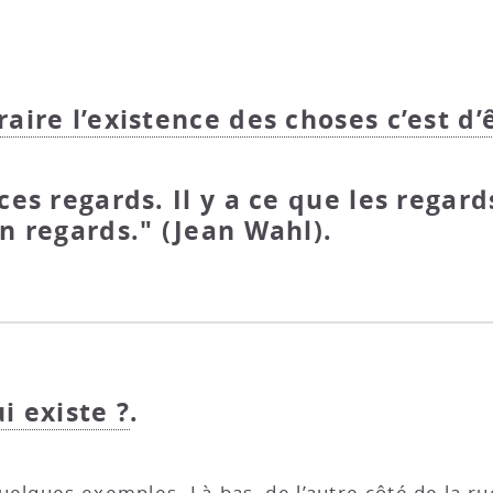
raire l’existence des choses c’est d’
ces regards. Il y a ce que les regar
en regards." (Jean Wahl).
i existe ?
.
uelques exemples. Là-bas, de l’autre côté de la ru