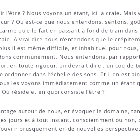
voir l’être ? Nous voyons un étant, ici la craie. Ma
obscur ? Ou est-ce que nous entendons, sentons, go
carme qu’elle fait en passant à fond de train dans
utaie. A vrai dire nous n’entendons que le crépite
us il est même difficile, et inhabituel pour nous, 
ons communément. Nous entendons, par rapport au
or, en toute rigueur, on devrait dire : un coq de br
 ordonner dans l’échelle des sons. Et il en est ai
 nous les voyons immédiatement comme un étant qui
 Où réside et en quoi consiste l’être ?
antage autour de nous, et évoquer le domaine, tant
les jours et à tout instant, consciemment ou non,
s’ouvrir brusquement en de nouvelles perspective