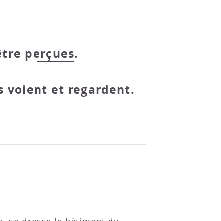
être perçues.
ds voient et regardent.
e, se dresse le bâtiment du