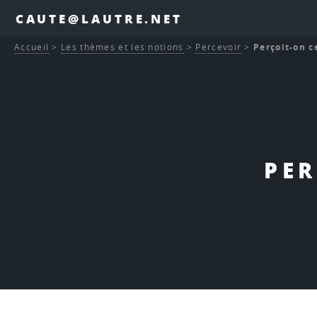
CAUTE@LAUTRE.NET
Accueil
>
Les thèmes et les notions
>
Percevoir
>
Perçoit-on c
PER