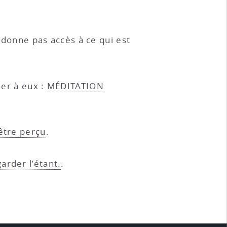
s donne pas accès à ce qui est
ier à eux :
MÉDITATION
 être perçu
.
garder l’étant.
.