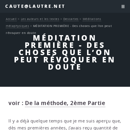
CAUTE@LAUTRE.NET
Accueil
>
Les auteurs et les textes
>
Descartes
>
Méditations
métaphysiques
>
MÉDITATION PREMIÈRE - Des choses que l’on peut
révoquer en doute
MÉDITATION
PREMIÈRE - DES
CHOSES QUE L’ON
PEUT RÉVOQUER EN
DOUTE
voir :
De la méthode, 2ème Partie
Il y a déjà quelque temps que je me suis aperçu que,
dès mes premières années, j’avais reçu quantité de