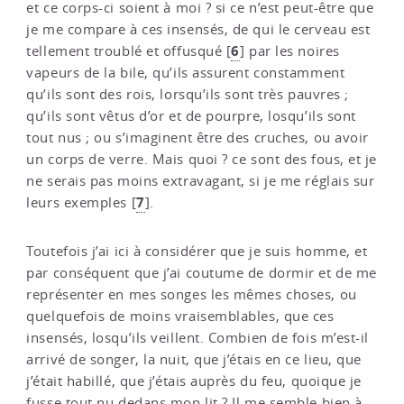
et ce corps-ci soient à moi ? si ce n’est peut-être que
je me compare à ces insensés, de qui le cerveau est
6
tellement troublé et offusqué
[
]
par les noires
vapeurs de la bile, qu’ils assurent constamment
qu’ils sont des rois, lorsqu’ils sont très pauvres ;
qu’ils sont vêtus d’or et de pourpre, losqu’ils sont
tout nus ; ou s’imaginent être des cruches, ou avoir
un corps de verre. Mais quoi ? ce sont des fous, et je
ne serais pas moins extravagant, si je me réglais sur
7
leurs exemples
[
]
.
Toutefois j’ai ici à considérer que je suis homme, et
par conséquent que j’ai coutume de dormir et de me
représenter en mes songes les mêmes choses, ou
quelquefois de moins vraisemblables, que ces
insensés, losqu’ils veillent. Combien de fois m’est-il
arrivé de songer, la nuit, que j’étais en ce lieu, que
j’était habillé, que j’étais auprès du feu, quoique je
fusse tout nu dedans mon lit ? Il me semble bien à