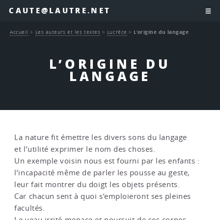
CAUTE@LAUTRE.NET
Accueil
>
Les auteurs et les textes
>
Lucrèce
>
L’origine du langage
L’ORIGINE DU
LANGAGE
La nature fit émettre les divers sons du langage
et l’utilité exprimer le nom des choses.
Un exemple voisin nous est fourni par les enfants :
l’incapacité même de parler les pousse au geste,
leur fait montrer du doigt les objets présents.
Car chacun sent à quoi s’emploieront ses pleines
facultés.
Le veau irrité menace et poursuit de ses cornes