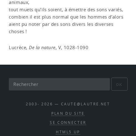
animaux,
tout muets qu’ils soient, à émettre des sons variés,
combien il est plus normal que les hommes d’alors
aient pu noter par des sons divers les diverses
choses !
Lucrèce,
De la nature
, V, 1028-1090
OK
2003- 2026 — CAUTE@LAUTRE.NET
PLAN DU SITE
SE CONNECTER
HTML5 UP