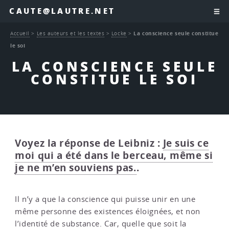
CAUTE@LAUTRE.NET
Accueil
>
Les auteurs et les textes
>
Locke
>
La conscience seule constitue
le soi
LA CONSCIENCE SEULE
CONSTITUE LE SOI
Voyez la réponse de Leibniz :
Je suis ce
moi qui a été dans le berceau, même si
je ne m’en souviens pas.
.
Il n’y a que la conscience qui puisse unir en une
même personne des existences éloignées, et non
l’identité de substance. Car, quelle que soit la