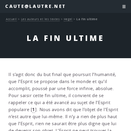
CAUTE@LAUTRE.NET
Accueil
>
Les auteurs et les textes
>
Hegel
>
La fin ultime
LA FIN ULTIME
Il s’agit donc du but final que poursuit l’humanité,
que l’Esprit se propose dans le monde et qu’il
accomplit, poussé par une force infinie, absolue.
Pour saisir cette fin ultime, il convient de se
rappeler ce qui a été avancé au sujet de l’Esprit
1
populaire
[
]
. Nous avons dit que l’objet de l’Esprit
n’est autre que lui-même. Il n’y a rien de plus haut
que l’Esprit, rien ne saurait être plus digne que lui
de devenir son objet. L’Esprit ne peut trouver la